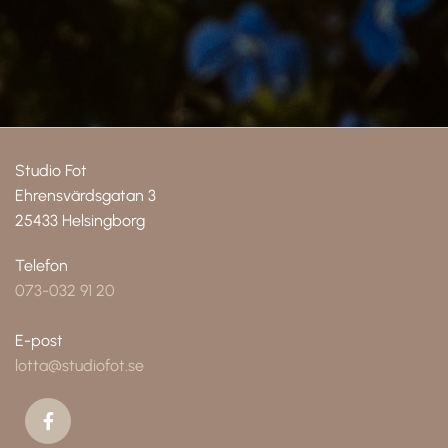
Studio Fot
Ehrensvärdsgatan 3
25433 Helsingborg
Telefon
073-032 91 20
E-post
lotta@studiofot.se