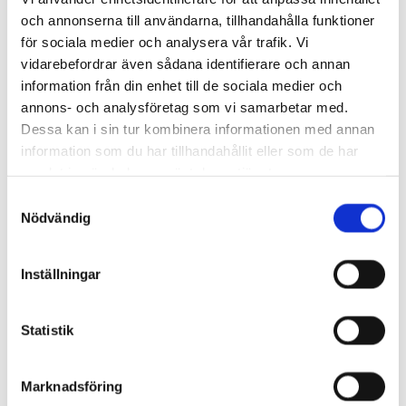
Friskvårdsfotvård
och annonserna till användarna, tillhandahålla funktioner
för sociala medier och analysera vår trafik. Vi
vidarebefordrar även sådana identifierare och annan
information från din enhet till de sociala medier och
annons- och analysföretag som vi samarbetar med.
Dessa kan i sin tur kombinera informationen med annan
information som du har tillhandahållit eller som de har
Hjälp med allt från hälsprickor till
samlat in när du har använt deras tjänster.
nagelsvamp
Samtyckesval
Nödvändig
Många drar sig för att visa upp sina fötter på grund av
besvär som nagelsvamp eller torra hälar. Vi ser till att du
Inställningar
får rätt hjälp direkt. Genom en noggrann fotanalys
undersöker vi din fotstatus och lägger upp en plan som
passar just dig. Besvär som liktorn och smärtsamma
Statistik
hälsprickor går ofta att åtgärda snabbt med rätt
behandling och goda råd för din egenvård hemma.
Marknadsföring
Nagelsvamp behandling
: Vi arbetar metodiskt för