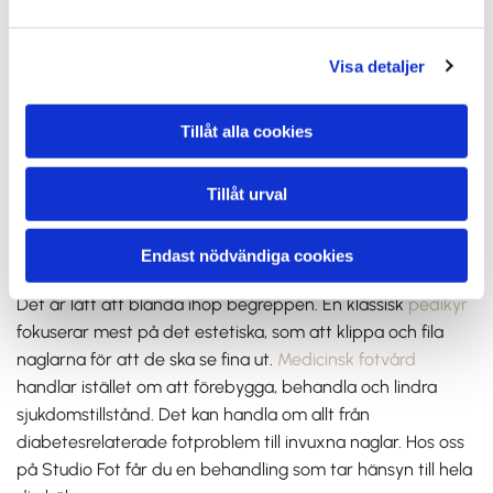
att förbättra nagelns hälsa och ger dig tips på hur du
undviker att besvären kommer tillbaka.
Visa detaljer
Fotvårtor behandling
: Effektiva metoder för att bli
av med envisa vårtor utan att skada huden
Tillåt alla cookies
runtomkring.
Tillåt urval
Vad är medicinsk fotvård och hur
skiljer det sig från pedikyr?
Endast nödvändiga cookies
Det är lätt att blanda ihop begreppen. En klassisk
pedikyr
fokuserar mest på det estetiska, som att klippa och fila
naglarna för att de ska se fina ut.
Medicinsk fotvård
handlar istället om att förebygga, behandla och lindra
sjukdomstillstånd. Det kan handla om allt från
diabetesrelaterade fotproblem till invuxna naglar. Hos oss
på Studio Fot får du en behandling som tar hänsyn till hela