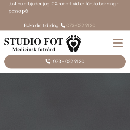
Just nu erbjuder jag 10% rabatt vid er första bokning -
passa på!
Boka din tid idag
073-032 91 20

073 - 032 91 20